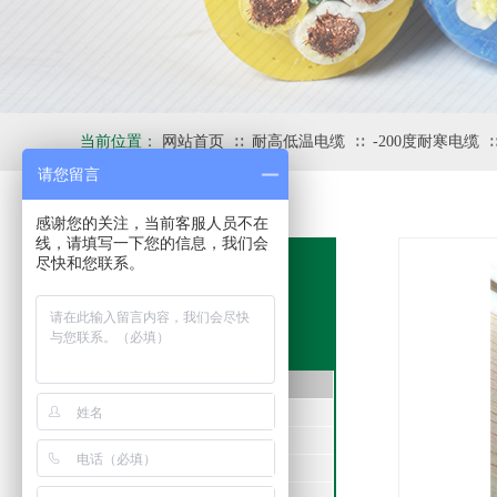
当前位置：
网站首页
耐高低温电缆
-200度耐寒电缆
∷
∷
请您留言
感谢您的关注，当前客服人员不在
线，请填写一下您的信息，我们会
尽快和您联系。
产品中心
PRODUCTS
扁电缆
双钢丝扁电缆
电梯扁电缆
行车扁电缆
龙门吊扁电缆